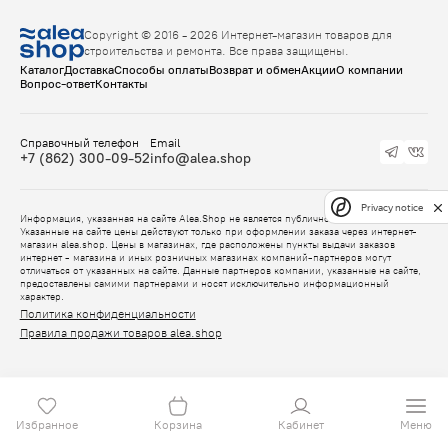
Copyright © 2016 - 2026 Интернет-магазин товаров для
строительства и ремонта. Все права защищены.
Каталог
Доставка
Способы оплаты
Возврат и обмен
Акции
О компании
Вопрос-ответ
Контакты
Справочный телефон
Email
+7 (862) 300-09-52
info@alea.shop
Privacy notice
Информация, указанная на сайте Alea.Shop не является публичной офертой.
Указанные на сайте цены действуют только при оформлении заказа через интернет-
магазин alea.shop. Цены в магазинах, где расположены пункты выдачи заказов
интернет - магазина и иных розничных магазинах компаний-партнеров могут
отличаться от указанных на сайте. Данные партнеров компании, указанные на сайте,
предоставлены самими партнерами и носят исключительно информационный
характер.
Политика конфиденциальности
Правила продажи товаров alea.shop
Избранное
Корзина
Кабинет
Меню