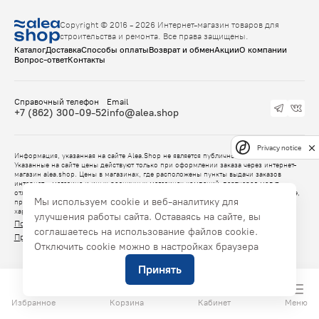
Copyright © 2016 - 2026 Интернет-магазин товаров для
строительства и ремонта. Все права защищены.
Каталог
Доставка
Способы оплаты
Возврат и обмен
Акции
О компании
Вопрос-ответ
Контакты
Справочный телефон
Email
+7 (862) 300-09-52
info@alea.shop
Privacy notice
Информация, указанная на сайте Alea.Shop не является публичной офертой.
Указанные на сайте цены действуют только при оформлении заказа через интернет-
магазин alea.shop. Цены в магазинах, где расположены пункты выдачи заказов
интернет - магазина и иных розничных магазинах компаний-партнеров могут
отличаться от указанных на сайте. Данные партнеров компании, указанные на сайте,
Мы используем cookie и веб-аналитику для
предоставлены самими партнерами и носят исключительно информационный
характер.
улучшения работы сайта. Оставаясь на сайте, вы
Политика конфиденциальности
соглашаетесь на использование файлов cookie.
Правила продажи товаров alea.shop
Отключить cookie можно в настройках браузера
Принять
Избранное
Корзина
Кабинет
Меню