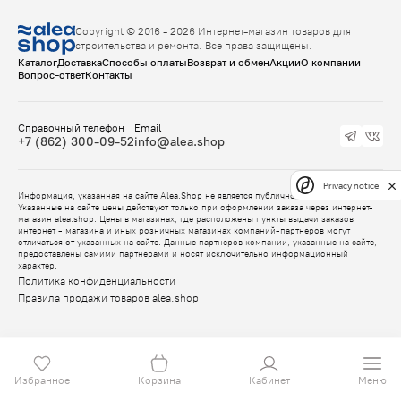
Copyright © 2016 - 2026 Интернет-магазин товаров для
строительства и ремонта. Все права защищены.
Каталог
Доставка
Способы оплаты
Возврат и обмен
Акции
О компании
Вопрос-ответ
Контакты
Справочный телефон
Email
+7 (862) 300-09-52
info@alea.shop
Privacy notice
Информация, указанная на сайте Alea.Shop не является публичной офертой.
Указанные на сайте цены действуют только при оформлении заказа через интернет-
магазин alea.shop. Цены в магазинах, где расположены пункты выдачи заказов
интернет - магазина и иных розничных магазинах компаний-партнеров могут
отличаться от указанных на сайте. Данные партнеров компании, указанные на сайте,
предоставлены самими партнерами и носят исключительно информационный
характер.
Политика конфиденциальности
Правила продажи товаров alea.shop
Избранное
Корзина
Кабинет
Меню