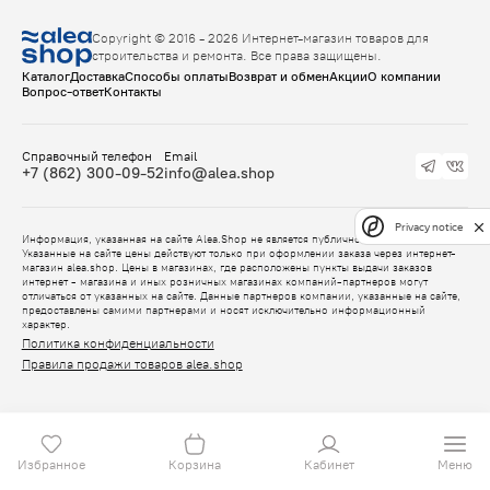
Copyright © 2016 - 2026 Интернет-магазин товаров для
строительства и ремонта. Все права защищены.
Каталог
Доставка
Способы оплаты
Возврат и обмен
Акции
О компании
Вопрос-ответ
Контакты
Справочный телефон
Email
+7 (862) 300-09-52
info@alea.shop
Privacy notice
Информация, указанная на сайте Alea.Shop не является публичной офертой.
Указанные на сайте цены действуют только при оформлении заказа через интернет-
магазин alea.shop. Цены в магазинах, где расположены пункты выдачи заказов
интернет - магазина и иных розничных магазинах компаний-партнеров могут
отличаться от указанных на сайте. Данные партнеров компании, указанные на сайте,
предоставлены самими партнерами и носят исключительно информационный
характер.
Политика конфиденциальности
Правила продажи товаров alea.shop
Избранное
Корзина
Кабинет
Меню