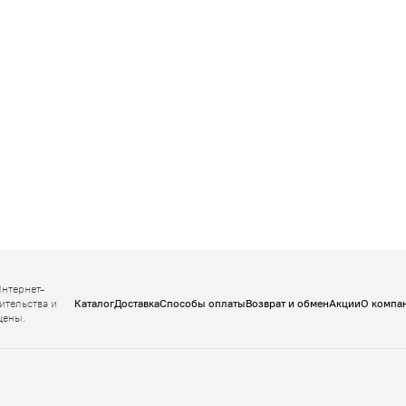
Интернет-
ительства и
Каталог
Доставка
Способы оплаты
Возврат и обмен
Акции
О компа
щены.