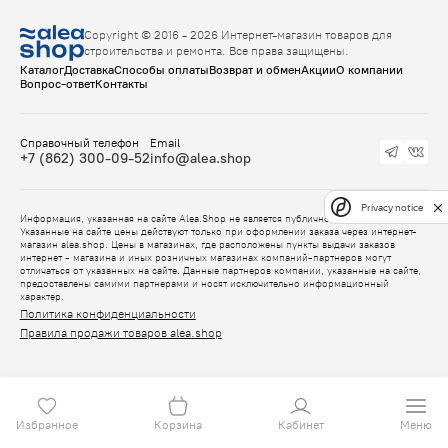
Copyright © 2016 - 2026 Интернет-магазин товаров для
строительства и ремонта. Все права защищены.
Каталог
Доставка
Способы оплаты
Возврат и обмен
Акции
О компании
Вопрос-ответ
Контакты
Справочный телефон
Email
+7 (862) 300-09-52
info@alea.shop
Privacy notice
Информация, указанная на сайте Alea.Shop не является публичной офертой.
Указанные на сайте цены действуют только при оформлении заказа через интернет-
магазин alea.shop. Цены в магазинах, где расположены пункты выдачи заказов
интернет - магазина и иных розничных магазинах компаний-партнеров могут
отличаться от указанных на сайте. Данные партнеров компании, указанные на сайте,
предоставлены самими партнерами и носят исключительно информационный
характер.
Политика конфиденциальности
Правила продажи товаров alea.shop
Избранное
Корзина
Кабинет
Меню