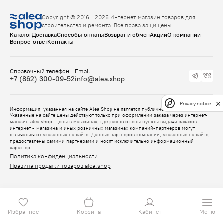
Copyright © 2016 - 2026 Интернет-магазин товаров для
строительства и ремонта. Все права защищены.
Каталог
Доставка
Способы оплаты
Возврат и обмен
Акции
О компании
Вопрос-ответ
Контакты
Справочный телефон
Email
+7 (862) 300-09-52
info@alea.shop
Privacy notice
Информация, указанная на сайте Alea.Shop не является публичной офертой.
Указанные на сайте цены действуют только при оформлении заказа через интернет-
магазин alea.shop. Цены в магазинах, где расположены пункты выдачи заказов
интернет - магазина и иных розничных магазинах компаний-партнеров могут
отличаться от указанных на сайте. Данные партнеров компании, указанные на сайте,
предоставлены самими партнерами и носят исключительно информационный
характер.
Политика конфиденциальности
Правила продажи товаров alea.shop
Избранное
Корзина
Кабинет
Меню