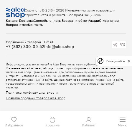
Copyright © 2016 - 2026 Интернет-магазин товаров для
строительства и ремонта. Все права защищены.
Каталог
Доставка
Способы оплаты
Возврат и обмен
Акции
О компании
Вопрос-ответ
Контакты
Справочный телефон
Email
+7 (862) 300-09-52
info@alea.shop
Privacy notice
Информация, указанная на сайте Alea.Shop не является публичной офертой.
Указанные на сайте цены действуют только при оформлении заказа через интернет-
магазин alea.shop. Цены в магазинах, где расположены пункты выдачи заказов
интернет - магазина и иных розничных магазинах компаний-партнеров могут
отличаться от указанных на сайте. Данные партнеров компании, указанные на сайте,
предоставлены самими партнерами и носят исключительно информационный
характер.
Политика конфиденциальности
Правила продажи товаров alea.shop
Избранное
Корзина
Кабинет
Меню