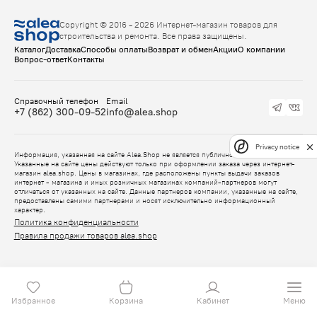
Copyright © 2016 - 2026 Интернет-магазин товаров для
строительства и ремонта. Все права защищены.
Каталог
Доставка
Способы оплаты
Возврат и обмен
Акции
О компании
Вопрос-ответ
Контакты
Справочный телефон
Email
+7 (862) 300-09-52
info@alea.shop
Privacy notice
Информация, указанная на сайте Alea.Shop не является публичной офертой.
Указанные на сайте цены действуют только при оформлении заказа через интернет-
магазин alea.shop. Цены в магазинах, где расположены пункты выдачи заказов
интернет - магазина и иных розничных магазинах компаний-партнеров могут
отличаться от указанных на сайте. Данные партнеров компании, указанные на сайте,
предоставлены самими партнерами и носят исключительно информационный
характер.
Политика конфиденциальности
Правила продажи товаров alea.shop
Избранное
Корзина
Кабинет
Меню