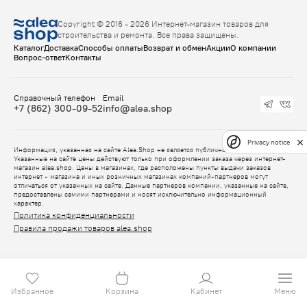
Copyright © 2016 - 2026 Интернет-магазин товаров для
строительства и ремонта. Все права защищены.
Каталог
Доставка
Способы оплаты
Возврат и обмен
Акции
О компании
Вопрос-ответ
Контакты
Справочный телефон
Email
+7 (862) 300-09-52
info@alea.shop
Privacy notice
Информация, указанная на сайте Alea.Shop не является публичной офертой.
Указанные на сайте цены действуют только при оформлении заказа через интернет-
магазин alea.shop. Цены в магазинах, где расположены пункты выдачи заказов
интернет - магазина и иных розничных магазинах компаний-партнеров могут
отличаться от указанных на сайте. Данные партнеров компании, указанные на сайте,
предоставлены самими партнерами и носят исключительно информационный
характер.
Политика конфиденциальности
Правила продажи товаров alea.shop
Избранное
Корзина
Кабинет
Меню