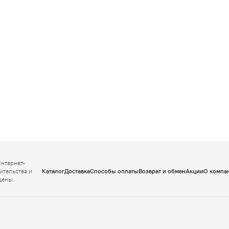
Интернет-
ительства и
Каталог
Доставка
Способы оплаты
Возврат и обмен
Акции
О компа
щены.