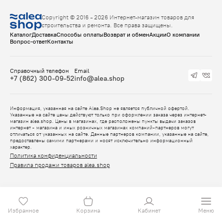
Copyright © 2016 - 2026 Интернет-магазин товаров для
строительства и ремонта. Все права защищены.
Каталог
Доставка
Способы оплаты
Возврат и обмен
Акции
О компании
Вопрос-ответ
Контакты
Справочный телефон
Email
+7 (862) 300-09-52
info@alea.shop
Информация, указанная на сайте Alea.Shop не является публичной офертой.
Указанные на сайте цены действуют только при оформлении заказа через интернет-
магазин alea.shop. Цены в магазинах, где расположены пункты выдачи заказов
интернет - магазина и иных розничных магазинах компаний-партнеров могут
отличаться от указанных на сайте. Данные партнеров компании, указанные на сайте,
предоставлены самими партнерами и носят исключительно информационный
характер.
Политика конфиденциальности
Правила продажи товаров alea.shop
Избранное
Корзина
Кабинет
Меню