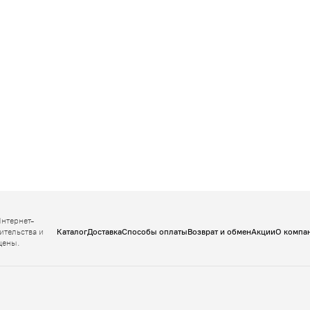
Интернет-
ительства и
Каталог
Доставка
Способы оплаты
Возврат и обмен
Акции
О компа
щены.