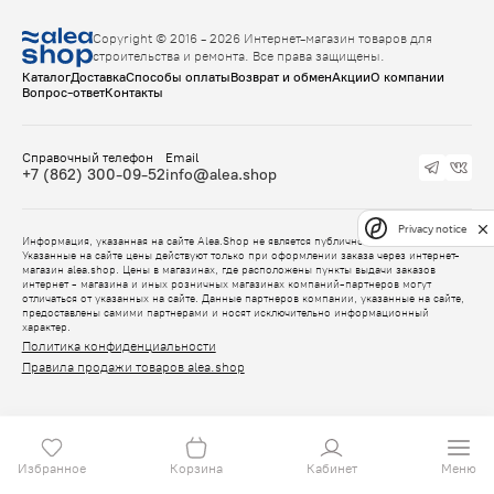
Copyright © 2016 - 2026 Интернет-магазин товаров для
строительства и ремонта. Все права защищены.
Каталог
Доставка
Способы оплаты
Возврат и обмен
Акции
О компании
Вопрос-ответ
Контакты
Справочный телефон
Email
+7 (862) 300-09-52
info@alea.shop
Privacy notice
Информация, указанная на сайте Alea.Shop не является публичной офертой.
Указанные на сайте цены действуют только при оформлении заказа через интернет-
магазин alea.shop. Цены в магазинах, где расположены пункты выдачи заказов
интернет - магазина и иных розничных магазинах компаний-партнеров могут
отличаться от указанных на сайте. Данные партнеров компании, указанные на сайте,
предоставлены самими партнерами и носят исключительно информационный
характер.
Политика конфиденциальности
Правила продажи товаров alea.shop
Избранное
Корзина
Кабинет
Меню